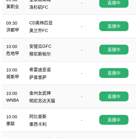
-
直播中
美职业
洛杉矶FC
CD奥林匹亚
09:30
-
直播中
洪都甲
奥兰乔FC
安提瓜GFC
10:00
-
直播中
危地甲
穆尼斯帕尔
希雷迪亚诺
10:00
-
直播中
哥斯甲
萨普里萨
金州女武神
10:00
-
直播中
WNBA
明尼苏达天猫
阿比查斯
10:00
-
直播中
墨联
墨西卡利