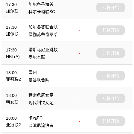
加尔各答海关
17:30
-
即将开始
加尔联
科尔卡塔联SC
加尔各答联合队
17:30
-
即将开始
加尔联
僧伽苏鲁奇桑哈
塔斯马尼亚跳蚁
17:30
-
即将开始
NBL(A)
墨尔本联
雪州
18:00
-
即将开始
亚冠联2
曼谷联合队
世宗龟尾女足
18:00
-
即将开始
韩女联
现代制铁女足
卡雅FC
18:00
-
即将开始
亚冠联2
淡滨尼流浪者