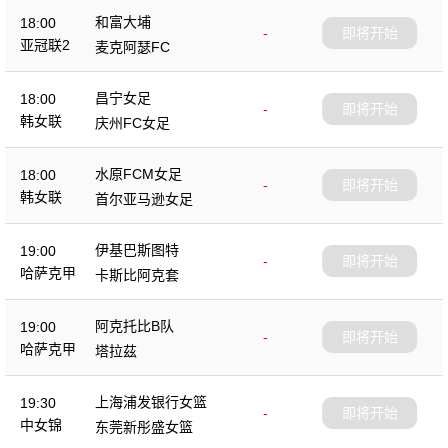
和富大埔
18:00
-
即将开始
亚冠联2
麦克阿瑟FC
昌宁女足
18:00
-
即将开始
韩女联
庆州FC女足
水原FCM女足
18:00
-
即将开始
韩女联
首尔亚马逊女足
伊基巴斯图特
19:00
-
即将开始
哈萨克甲
卡斯比阿克套
阿克托比B队
19:00
-
即将开始
哈萨克甲
塔拉茲
上海浦发银行女篮
19:30
-
即将开始
中女锦
东莞新彤盛女篮