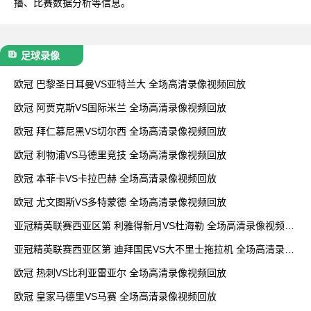
播、比赛数据分析等信息。
足球录像
欧冠 巴黎圣日耳曼VS亚特兰大 全场高清录像视频回放
欧冠 阿贾克斯VS国际米兰 全场高清录像视频回放
欧冠 拜仁慕尼黑VS切尔西 全场高清录像视频回放
欧冠 利物浦VS马德里竞技 全场高清录像视频回放
欧冠 本菲卡VS卡拉巴赫 全场高清录像视频回放
欧冠 尤文图斯VS多特蒙德 全场高清录像视频回放
亚冠精英联赛西亚区第 利雅得新月VS杜海勒 全场高清录像视频回
放
亚冠精英联赛西亚区第 迪拜国民VS大不里士拖拉机 全场高清录像
视频回放
欧冠 热刺VS比利亚雷亚尔 全场高清录像视频回放
欧冠 皇家马德里VS马赛 全场高清录像视频回放