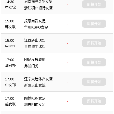
河南豫光金铅女篮
14:30
-
即将开始
中女锦
浙江稠州银行女篮
报恩尚武女足
15:00
-
即将开始
韩女联
华川KSPO女足
江西庐山U21
15:00
-
即将开始
中U21
青岛海牛U21
NBA发展联盟
17:00
-
即将开始
洲冠杯
弗兰门戈
辽宁大连体产女篮
17:00
-
即将开始
中女锦
新疆天山女篮
陶翰KSN女足
17:00
-
即将开始
越女联
胡志明市女足