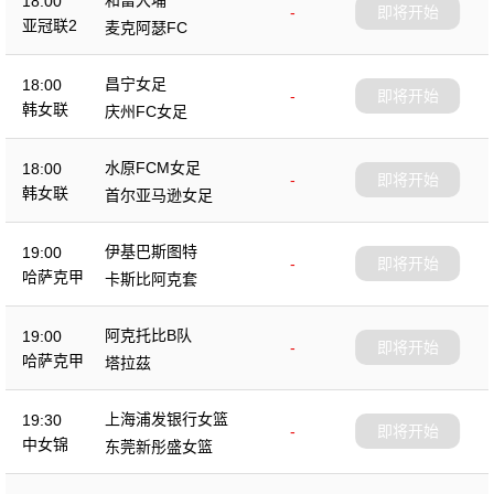
18:00
-
即将开始
亚冠联2
麦克阿瑟FC
昌宁女足
18:00
-
即将开始
韩女联
庆州FC女足
水原FCM女足
18:00
-
即将开始
韩女联
首尔亚马逊女足
伊基巴斯图特
19:00
-
即将开始
哈萨克甲
卡斯比阿克套
阿克托比B队
19:00
-
即将开始
哈萨克甲
塔拉茲
上海浦发银行女篮
19:30
-
即将开始
中女锦
东莞新彤盛女篮