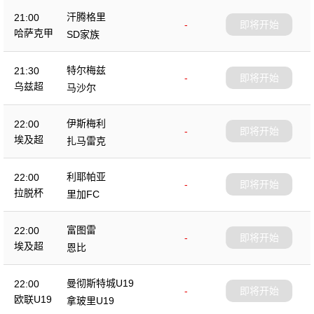
汗腾格里
21:00
-
即将开始
哈萨克甲
SD家族
特尔梅兹
21:30
-
即将开始
乌兹超
马沙尔
伊斯梅利
22:00
-
即将开始
埃及超
扎马雷克
利耶帕亚
22:00
-
即将开始
拉脱杯
里加FC
富图雷
22:00
-
即将开始
埃及超
恩比
曼彻斯特城U19
22:00
-
即将开始
欧联U19
拿玻里U19