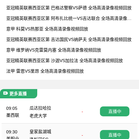
亚冠精英联赛西亚区第 巴格达警察VS萨德 全场高清录像视频回放
亚冠精英联赛西亚区第 阿布扎比统一VS吉达联合 全场高清录像视
频回放
意甲 科莫VS热那亚 全场高清录像视频回放
亚冠精英联赛西亚区第 吉达国民VS纳萨夫 全场高清录像视频回放
意甲 维罗纳VS克雷莫内塞 全场高清录像视频回放
亚冠精英联赛西亚区第 沙迦VS加拉法 全场高清录像视频回放
法甲 雷恩VS里昂 全场高清录像视频回放
更多直播
瓜达拉哈拉
09:05
-
直播中
墨西联
老虎大学
皇家盐湖城
09:30
-
直播中
美职业