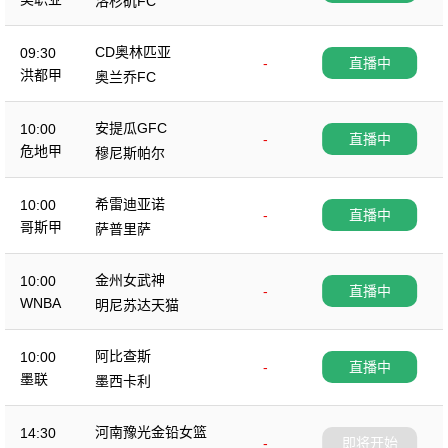
洛杉矶FC
CD奥林匹亚
09:30
-
直播中
洪都甲
奥兰乔FC
安提瓜GFC
10:00
-
直播中
危地甲
穆尼斯帕尔
希雷迪亚诺
10:00
-
直播中
哥斯甲
萨普里萨
金州女武神
10:00
-
直播中
WNBA
明尼苏达天猫
阿比查斯
10:00
-
直播中
墨联
墨西卡利
河南豫光金铅女篮
14:30
-
即将开始