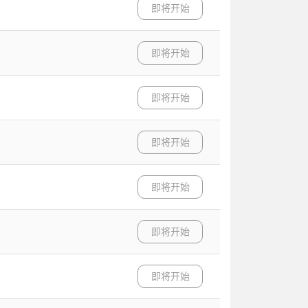
即将开始
即将开始
即将开始
即将开始
即将开始
即将开始
即将开始