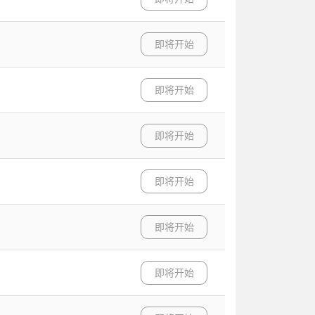
即将开始
即将开始
即将开始
即将开始
即将开始
即将开始