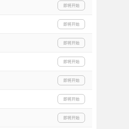
即将开始
即将开始
即将开始
即将开始
即将开始
即将开始
即将开始