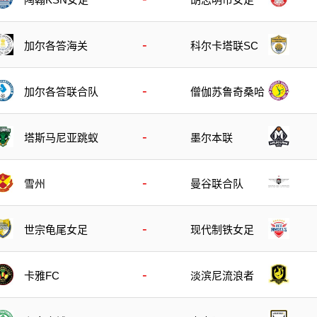
-
加尔各答海关
科尔卡塔联SC
-
加尔各答联合队
僧伽苏鲁奇桑哈
-
塔斯马尼亚跳蚁
墨尔本联
-
雪州
曼谷联合队
-
世宗龟尾女足
现代制铁女足
-
卡雅FC
淡滨尼流浪者