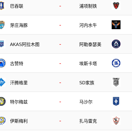
-
巴吞联
浦项制铁
-
芽庄海豚
河内水牛
-
AKAS阿拉木图
阿勒泰瑟美
-
古赞特
埃斯卡塔
-
汗腾格里
SD家族
-
特尔梅兹
马沙尔
-
伊斯梅利
扎马雷克