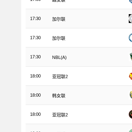
17:30
加尔联
17:30
加尔联
17:30
NBL(A)
18:00
亚冠联2
18:00
韩女联
18:00
亚冠联2