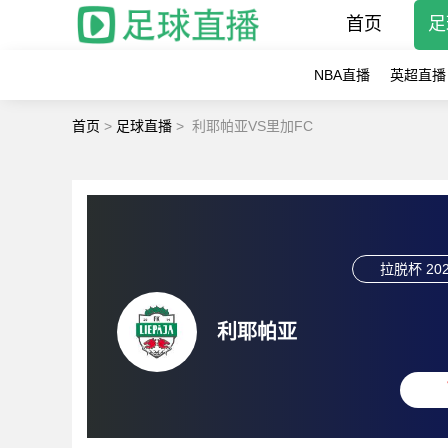
首页
足
NBA直播
英超直播
首页
>
足球直播
>
利耶帕亚VS里加FC
拉脱杯
202
利耶帕亚