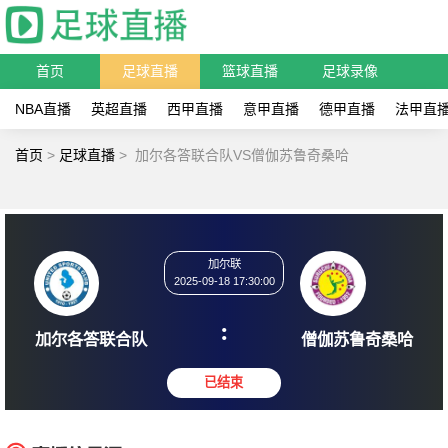
首页
足球直播
篮球直播
足球录像
NBA直播
英超直播
西甲直播
意甲直播
德甲直播
法甲直
首页
>
足球直播
>
加尔各答联合队VS僧伽苏鲁奇桑哈
加尔联
2025-09-18 17:30:00
:
加尔各答联合队
僧伽苏鲁