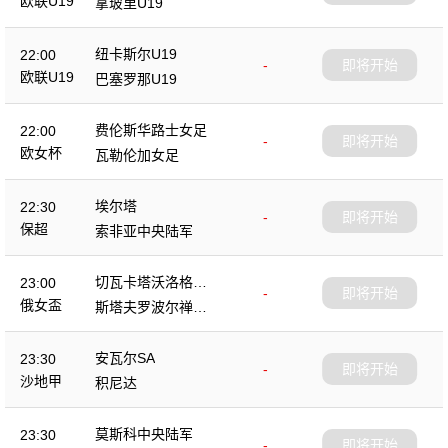
欧联U19
拿玻里U19
纽卡斯尔U19
22:00
-
即将开始
欧联U19
巴塞罗那U19
费伦斯华路士女足
22:00
-
即将开始
欧女杯
瓦勒伦加女足
埃尔塔
22:30
-
即将开始
保超
索非亚中央陆军
切瓦卡塔沃洛格达
23:00
-
即将开始
女篮
俄女盃
斯塔夫罗波尔禅卡
女篮
安瓦尔SA
23:30
-
即将开始
沙地甲
积尼达
莫斯科中央陆军
23:30
-
即将开始