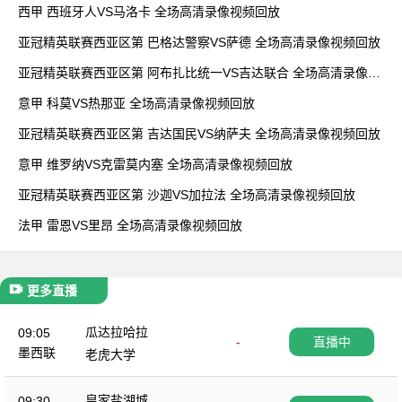
西甲 西班牙人VS马洛卡 全场高清录像视频回放
亚冠精英联赛西亚区第 巴格达警察VS萨德 全场高清录像视频回放
亚冠精英联赛西亚区第 阿布扎比统一VS吉达联合 全场高清录像视
频回放
意甲 科莫VS热那亚 全场高清录像视频回放
亚冠精英联赛西亚区第 吉达国民VS纳萨夫 全场高清录像视频回放
意甲 维罗纳VS克雷莫内塞 全场高清录像视频回放
亚冠精英联赛西亚区第 沙迦VS加拉法 全场高清录像视频回放
法甲 雷恩VS里昂 全场高清录像视频回放
更多直播
瓜达拉哈拉
09:05
-
直播中
墨西联
老虎大学
皇家盐湖城
09:30