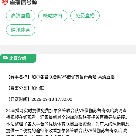
已结束
高清直播
咪咕体育
免费直播
腾讯体育
比赛介绍
【赛事名称】
加尔各答联合队VS僧伽苏鲁奇桑哈 高清直播
【赛事分类】
加尔联
【开赛时间】
2025-09-18 17:30:00
24直播网实时提供免费加尔各答联合队VS僧伽苏鲁奇桑哈高清直
播视频在线观看，汇集最新最全的加尔联联赛相关直播导航链接。
本站整理了各大平台的优质体育联赛直播资源，为广大的球迷朋友
提供一个便捷的途径莱收看加尔各答联合队VS僧伽苏鲁奇桑哈 高