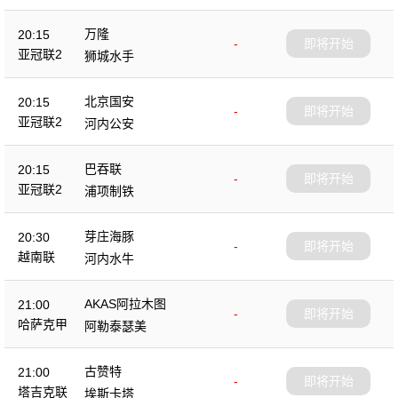
9
万隆
20:15
-
即将开始
亚冠联2
狮城水手
北京国安
20:15
-
即将开始
亚冠联2
河内公安
巴吞联
20:15
-
即将开始
亚冠联2
浦项制铁
芽庄海豚
20:30
-
即将开始
越南联
河内水牛
AKAS阿拉木图
21:00
-
即将开始
哈萨克甲
阿勒泰瑟美
古赞特
21:00
-
即将开始
塔吉克联
埃斯卡塔