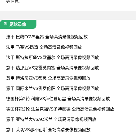
等信息。
足球录像
法甲 巴黎FCVS里昂 全场高清录像视频回放
法甲 马赛VS昂热 全场高清录像视频回放
法甲 斯特拉斯堡VS欧塞尔 全场高清录像视频回放
意甲 热那亚VS克雷莫内塞 全场高清录像视频回放
意甲 博洛尼亚VS都灵 全场高清录像视频回放
意甲 国际米兰VS佛罗伦萨 全场高清录像视频回放
德国杯第2轮 科隆VS拜仁慕尼黑 全场高清录像视频回放
德国杯第2轮 法兰克福VS多特蒙德 全场高清录像视频回放
意甲 亚特兰大VSAC米兰 全场高清录像视频回放
意甲 莱切VS那不勒斯 全场高清录像视频回放