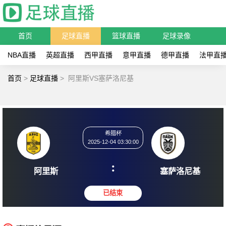
首页
足球直播
篮球直播
足球录像
NBA直播
英超直播
西甲直播
意甲直播
德甲直播
法甲直
首页
>
足球直播
>
阿里斯VS塞萨洛尼基
希腊杯
2025-12-04 03:30:00
:
阿里斯
塞萨洛