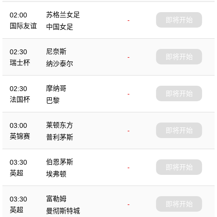
苏格兰女足
02:00
-
即将开始
国际友谊
中国女足
尼奈斯
02:30
-
即将开始
瑞士杯
纳沙泰尔
摩纳哥
02:30
-
即将开始
法国杯
巴黎
莱顿东方
03:00
-
即将开始
英锦赛
普利茅斯
伯恩茅斯
03:30
-
即将开始
英超
埃弗顿
富勒姆
03:30
-
即将开始
英超
曼彻斯特城