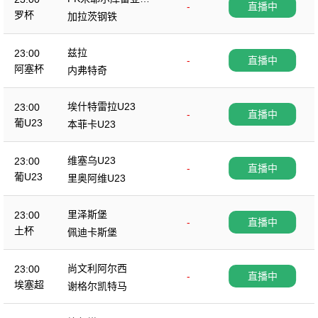
-
直播中
克
罗杯
加拉茨钢铁
兹拉
23:00
-
直播中
阿塞杯
内弗特奇
埃什特雷拉U23
23:00
-
直播中
葡U23
本菲卡U23
维塞乌U23
23:00
-
直播中
葡U23
里奥阿维U23
里泽斯堡
23:00
-
直播中
土杯
佩迪卡斯堡
尚文利阿尔西
23:00
-
直播中
埃塞超
谢格尔凯特马