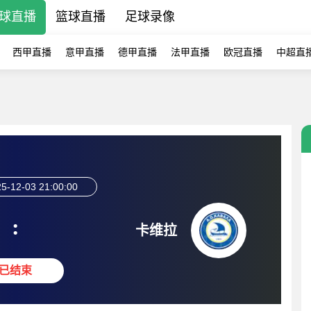
球直播
篮球直播
足球录像
西甲直播
意甲直播
德甲直播
法甲直播
欧冠直播
中超直
5-12-03 21:00:00
:
卡维拉
已结束