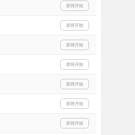
即将开始
即将开始
即将开始
即将开始
即将开始
即将开始
即将开始