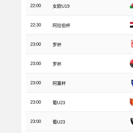
22:00
女欧U19
22:30
阿拉伯杯
23:00
罗杯
23:00
罗杯
23:00
阿塞杯
23:00
葡U23
23:00
葡U23