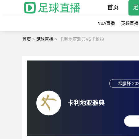
首页
足
NBA直播
英超直播
首页
>
足球直播
>
卡利地亚雅典VS卡维拉
希腊杯
202
卡利地亚雅典