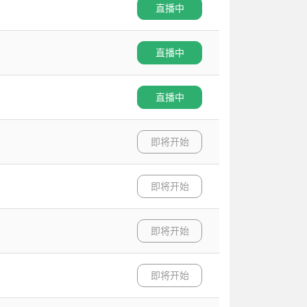
直播中
直播中
直播中
即将开始
即将开始
即将开始
即将开始