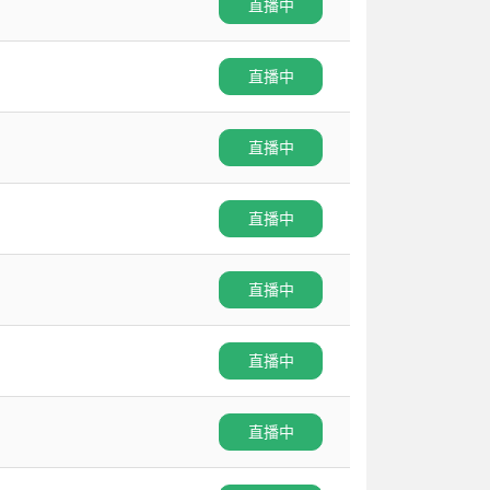
直播中
直播中
直播中
直播中
直播中
直播中
直播中